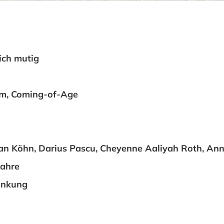
ich mutig
lm, Coming-of-Age
an Köhn, Darius Pascu, Cheyenne Aaliyah Roth, Ann
Jahre
änkung