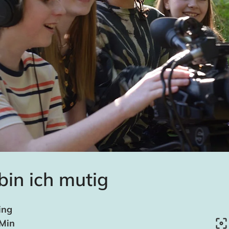
in ich mutig
ing
 Min