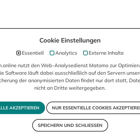
Cookie Einstellungen
post(at)filmisch.online
Essentiell
Analytics
Externe Inhalte
ch.online nutzt den Web-Analysedienst Matomo zur Optimier
ie Software läuft dabei ausschließlich auf den Servern unser
cherung der anonymisierten Daten findet nur dort statt, Da
nicht an Dritte weitergegeben.
LLE AKZEPTIEREN
NUR ESSENTIELLE COOKIES AKZEPTIER
SPEICHERN UND SCHLIESSEN