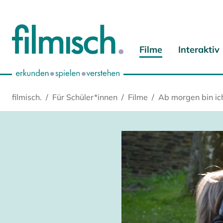
Zum Hauptinhalt springen
Zur Hauptnavigation springen
Zur Startseite springen
Zu Cookie-Einstellungen springen
Filme
Interaktiv
filmisch.
Für Schüler*innen
Filme
Ab morgen bin ic