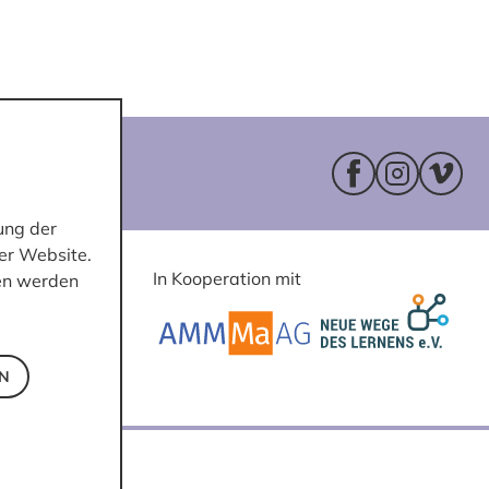
Facebookseite 
Instagram
Vimeo
ung der
er Website.
In Kooperation mit
ten werden
EN