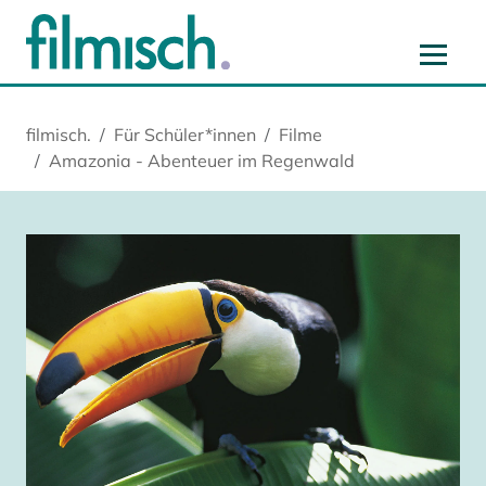
Zum Hauptinhalt springen
Zur Hauptnavigation springen
Zur Startseite springen
Zu Cookie-Einstellungen springen
filmisch.
Für Schüler*innen
Filme
Amazonia - Abenteuer im Regenwald