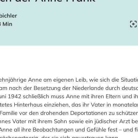
bichler
8 Min
zehnjährige Anne am eigenen Leib, wie sich die Situat
am nach der Besetzung der Niederlande durch deuts
uni 1942 schließlich muss Anne mit ihren Eltern und i
etes Hinterhaus einziehen, das ihr Vater in monatela
 Familie vor den drohenden Deportationen zu schützen
nes Vater mit ihrem Sohn sowie ein jüdischer Arzt bei
nne all ihre Beobachtungen und Gefühle fest – und find
rächspartnerin, der sie sich anvertrauen kann.