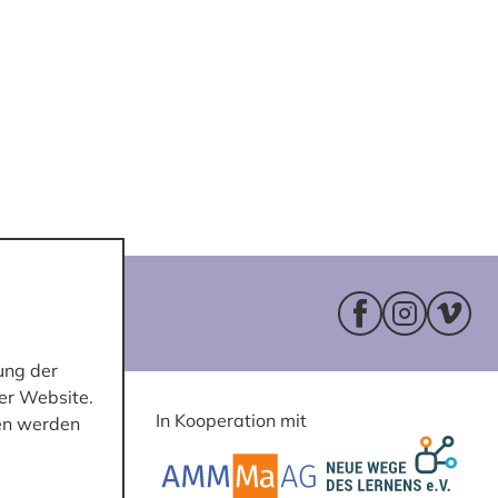
Facebookseite 
Instagram
Vimeo
ung der
er Website.
In Kooperation mit
ten werden