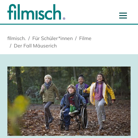
Zum Hauptinhalt springen
Zur Hauptnavigation springen
Zur Startseite springen
Zu Cookie-Einstellungen springen
filmisch.
Für Schüler*innen
Filme
Der Fall Mäuserich