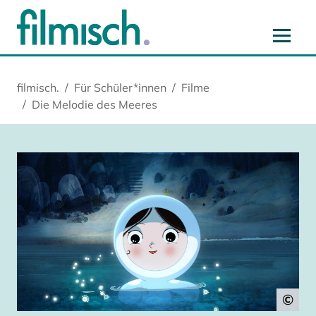
Zum Hauptinhalt springen
Zur Hauptnavigation springen
Zur Startseite springen
Zu Cookie-Einstellungen springen
filmisch.
Für Schüler*innen
Filme
Die Melodie des Meeres
©