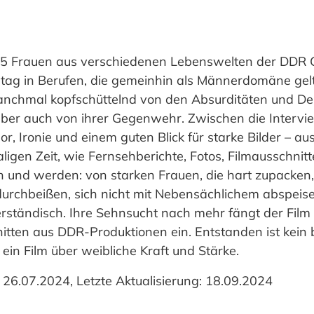
 15 Frauen aus verschiedenen Lebenswelten der DDR 
tag in Berufen, die gemeinhin als Männerdomäne gelt
 manchmal kopfschüttelnd von den Absurditäten und D
 aber auch von ihrer Gegenwehr. Zwischen die Intervi
or, Ironie und einem guten Blick für starke Bilder – au
gen Zeit, wie Fernsehberichte, Fotos, Filmausschnitte.
 und werden: von starken Frauen, die hart zupacken, di
rchbeißen, sich nicht mit Nebensächlichem abspeisen
derständisch. Ihre Sehnsucht nach mehr fängt der Fil
tten aus DDR-Produktionen ein. Entstanden ist kein b
ein Film über weibliche Kraft und Stärke.
 26.07.2024, Letzte Aktualisierung: 18.09.2024