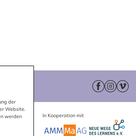
Facebookseite 
Instagram
Vimeo
ung der
er Website.
In Kooperation mit
ten werden