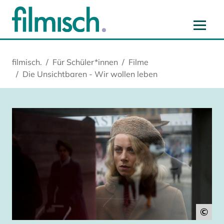
Zum Hauptinhalt springen
Zur Hauptnavigation springen
Zur Startseite springen
Zu Cookie-Einstellungen springen
filmisch.
Für Schüler*innen
Filme
Die Unsichtbaren - Wir wollen leben
©