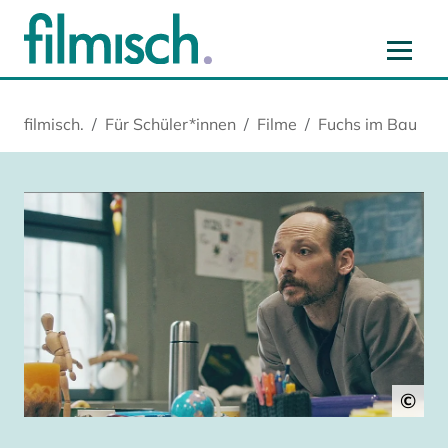
Zum Hauptinhalt springen
Zur Hauptnavigation springen
Zur Startseite springen
Zu Cookie-Einstellungen springen
filmisch.
Für Schüler*innen
Filme
Fuchs im Bau
©