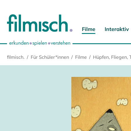
Zum Hauptinhalt springen
Zur Hauptnavigation springen
Zur Startseite springen
Zu Cookie-Einstellungen springen
Filme
Interaktiv
filmisch.
Für Schüler*innen
Filme
Hüpfen, Fliegen,