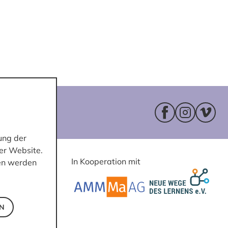
Facebookseite 
Instagram
Vimeo
ung der
er Website.
In Kooperation mit
ten werden
EN