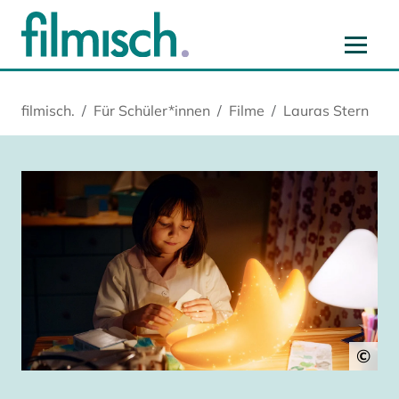
Zum Hauptinhalt springen
Zur Hauptnavigation springen
Zur Startseite springen
Zu Cookie-Einstellungen springen
filmisch.
Für Schüler*innen
Filme
Lauras Stern
©