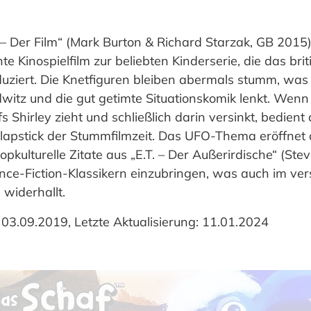
 Der Film“ (Mark Burton & Richard Starzak, GB 2015)
e Kinospielfilm zur beliebten Kinderserie, die das bri
uziert. Die Knetfiguren bleiben abermals stumm, was
dwitz und die gut getimte Situationskomik lenkt. Wen
s Shirley zieht und schließlich darin versinkt, bedient
lapstick der Stummfilmzeit. Das UFO-Thema eröffnet
opkulturelle Zitate aus „E.T. – Der Außerirdische“ (St
ce-Fiction-Klassikern einzubringen, was auch im ve
 widerhallt.
 03.09.2019, Letzte Aktualisierung: 11.01.2024