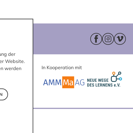
Facebookseite 
Instagram
Vimeo
ung der
er Website.
In Kooperation mit
ten werden
EN