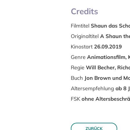
Credits
Filmtitel
Shaun das Sch
Originaltitel
A Shaun th
Kinostart
26.09.2019
Genre
Animationsfilm, 
Regie
Will Becher, Rich
Buch
Jon Brown und Ma
Altersempfehlung
ab 8 
FSK
ohne Altersbeschr
ZURÜCK