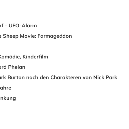
af - UFO-Alarm
e Sheep Movie: Farmageddon
Komödie, Kinderfilm
ard Phelan
rk Burton nach den Charakteren von Nick Park
Jahre
änkung