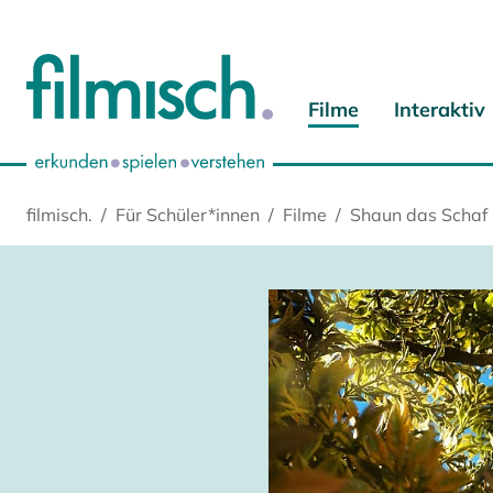
Zum Hauptinhalt springen
Zur Hauptnavigation springen
Zur Startseite springen
Zu Cookie-Einstellungen springen
Filme
Interaktiv
filmisch.
Für Schüler*innen
Filme
Shaun das Schaf