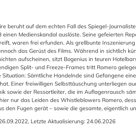
re beruht auf dem echten Fall des Spiegel-Journaliste
 einen Medienskandal auslöste. Seine gefeierten Repo
eift, waren frei erfunden. Als grellbunte Inszenierung
dennoch das Gerüst des Films. Während in sichtlich kün
chten aufscheinen, sitzt Bogenius in teuren Hotelbar
digen Split- und Freeze-Frames tritt Romero gelegent
e Situation: Sämtliche Handelnde sind Gefangene eine
 hat. Einer freiwilligen Selbsttäuschung unterliegen au
ik sowie der Ressortleiter, die im Auflagenrausch sä
 hier nur das Leiden des Whistleblowers Romero, des
us den Fugen gerät – sowie die gesamte, eigentlich u
 26.09.2022, Letzte Aktualisierung: 24.06.2026