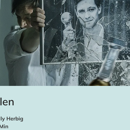
len
ly Herbig
 Min