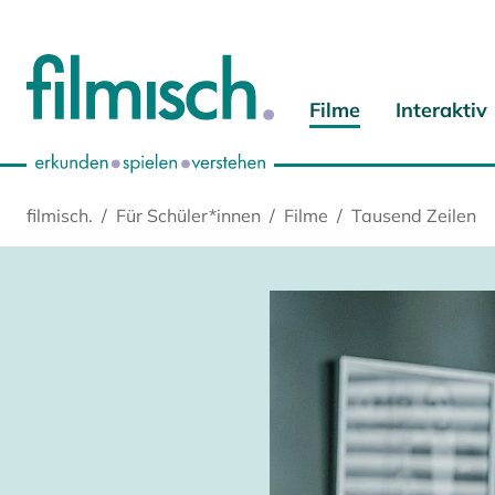
Zum Hauptinhalt springen
Zur Hauptnavigation springen
Zur Startseite springen
Zu Cookie-Einstellungen springen
Filme
Interaktiv
filmisch.
Für Schüler*innen
Filme
Tausend Zeilen