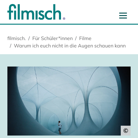
Zum Hauptinhalt springen
Zur Hauptnavigation springen
Zur Startseite springen
Zu Cookie-Einstellungen springen
filmisch.
Für Schüler*innen
Filme
Warum ich euch nicht in die Augen schauen kann
©