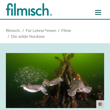
Zum Hauptinhalt springen
Zur Hauptnavigation springen
Zur Startseite springen
Zu Cookie-Einstellungen springen
filmisch.
Für Lehrer*innen
Filme
Die wilde Nordsee
©