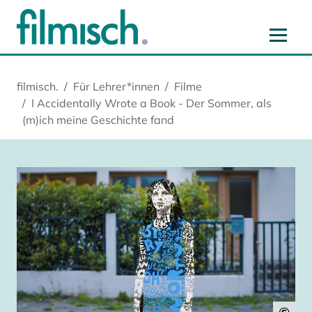
Zum Hauptinhalt springen
Zur Hauptnavigation springen
Zur Startseite springen
Zu Cookie-Einstellungen springen
filmisch.
Für Lehrer*innen
Filme
I Accidentally Wrote a Book - Der Sommer, als
(m)ich meine Geschichte fand