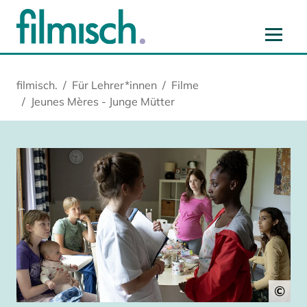
Zum Hauptinhalt springen
Zur Hauptnavigation springen
Zur Startseite springen
Zu Cookie-Einstellungen springen
filmisch.
Für Lehrer*innen
Filme
Jeunes Mères - Junge Mütter
©