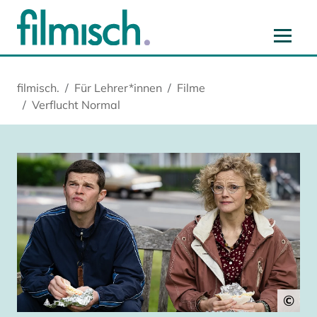
Zum Hauptinhalt springen
Zur Hauptnavigation springen
Zur Startseite springen
Zu Cookie-Einstellungen springen
filmisch.
Für Lehrer*innen
Filme
Verflucht Normal
©