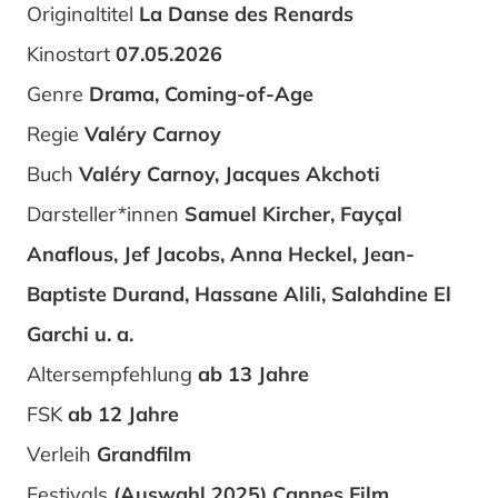
Originaltitel
La Danse des Renards
Kinostart
07.05.2026
Genre
Drama, Coming-of-Age
Regie
Valéry Carnoy
Buch
Valéry Carnoy, Jacques Akchoti
Darsteller*innen
Samuel Kircher, Fayçal
Anaflous, Jef Jacobs, Anna Heckel, Jean-
Baptiste Durand, Hassane Alili, Salahdine El
Garchi u. a.
Altersempfehlung
ab 13 Jahre
FSK
ab 12 Jahre
Verleih
Grandfilm
Festivals
(Auswahl 2025) Cannes Film