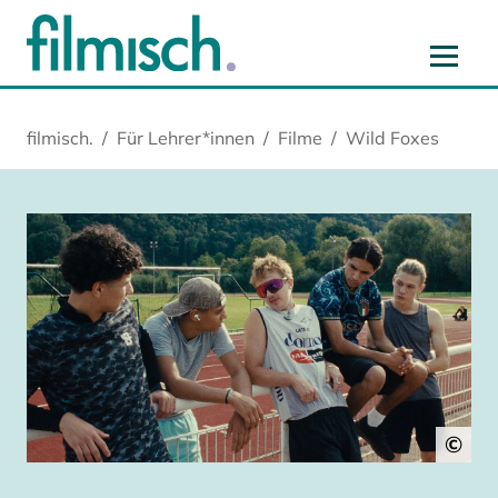
Zum Hauptinhalt springen
Zur Hauptnavigation springen
Zur Startseite springen
Zu Cookie-Einstellungen springen
filmisch.
Für Lehrer*innen
Filme
Wild Foxes
©