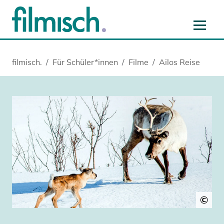
Zum Hauptinhalt springen
Zur Hauptnavigation springen
Zur Startseite springen
Zu Cookie-Einstellungen springen
filmisch.
Für Schüler*innen
Filme
Ailos Reise
©