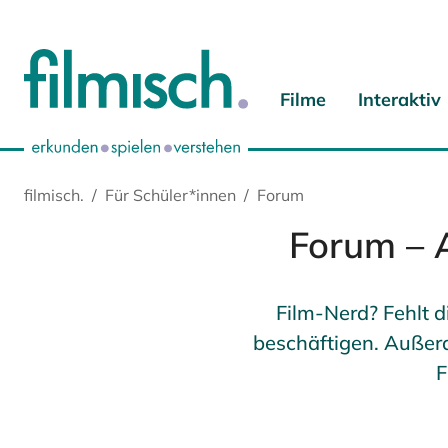
Zum Hauptinhalt springen
Zur Hauptnavigation springen
Zur Startseite springen
Zu Cookie-Einstellungen springen
Filme
Interaktiv
filmisch.
Für Schüler*innen
Forum
Forum – A
Film-Nerd? Fehlt d
beschäftigen. Außerd
F