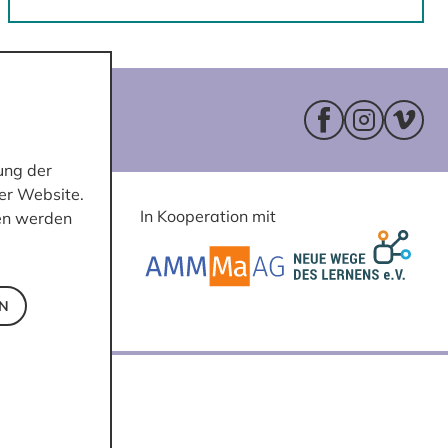
Facebookseite 
Instagram
Vimeo
ung der
er Website.
In Kooperation mit
ten werden
EN