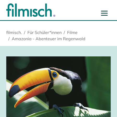
Zum Hauptinhalt springen
Zur Hauptnavigation springen
Zur Startseite springen
Zu Cookie-Einstellungen springen
filmisch.
Für Schüler*innen
Filme
Amazonia - Abenteuer im Regenwald