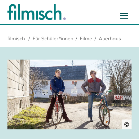
Zum Hauptinhalt springen
Zur Hauptnavigation springen
Zur Startseite springen
Zu Cookie-Einstellungen springen
filmisch.
Für Schüler*innen
Filme
Auerhaus
©