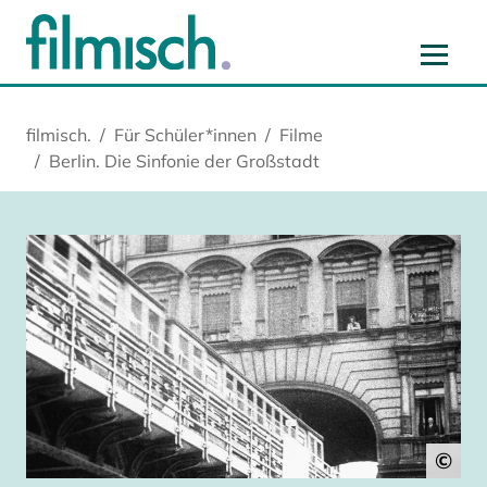
Zum Hauptinhalt springen
Zur Hauptnavigation springen
Zur Startseite springen
Zu Cookie-Einstellungen springen
filmisch.
Für Schüler*innen
Filme
Berlin. Die Sinfonie der Großstadt
©