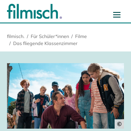
Zum Hauptinhalt springen
Zur Hauptnavigation springen
Zur Startseite springen
Zu Cookie-Einstellungen springen
filmisch.
Für Schüler*innen
Filme
Das fliegende Klassenzimmer
©