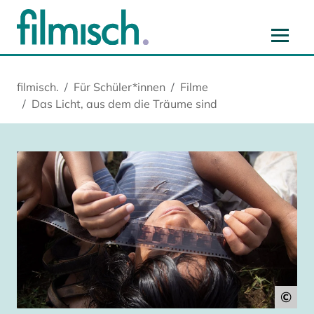
Zum Hauptinhalt springen
Zur Hauptnavigation springen
Zur Startseite springen
Zu Cookie-Einstellungen springen
filmisch.
Für Schüler*innen
Filme
Das Licht, aus dem die Träume sind
©