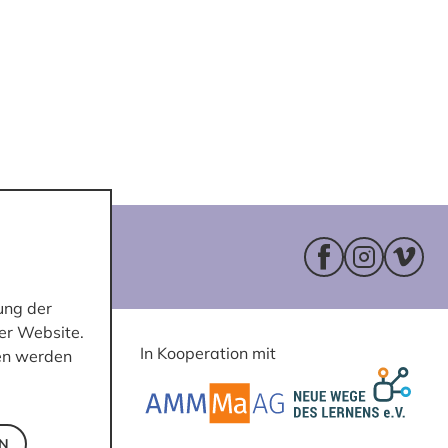
Facebookseite 
Instagram
Vimeo
ung der
er Website.
In Kooperation mit
ten werden
EN