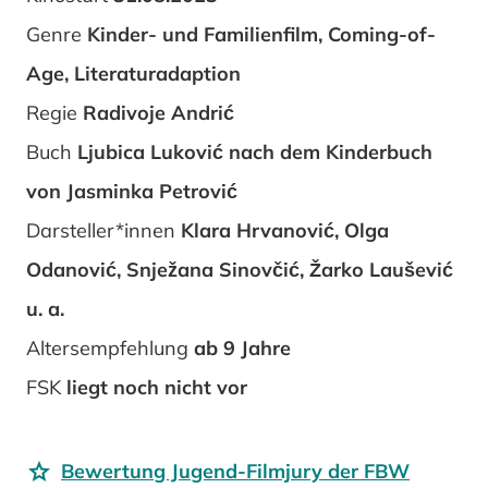
Genre
Kinder- und Familienfilm, Coming-of-
Age, Literaturadaption
Regie
Radivoje Andrić
Buch
Ljubica Luković nach dem Kinderbuch
von Jasminka Petrović
Darsteller*innen
Klara Hrvanović, Olga
Odanović, Snježana Sinovčić, Žarko Laušević
u. a.
Altersempfehlung
ab 9 Jahre
FSK
liegt noch nicht vor
Bewertung Jugend-Filmjury der FBW