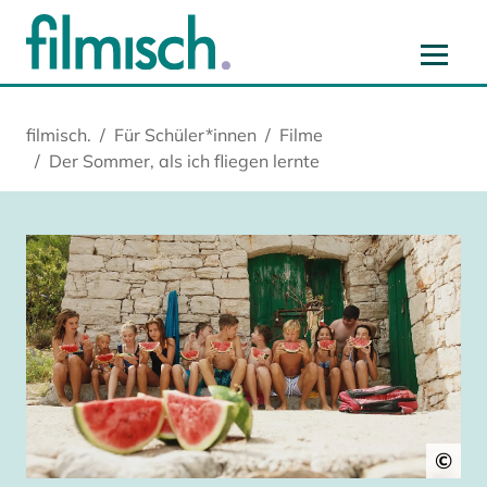
Zum Hauptinhalt springen
Zur Hauptnavigation springen
Zur Startseite springen
Zu Cookie-Einstellungen springen
filmisch.
Für Schüler*innen
Filme
Der Sommer, als ich fliegen lernte
©