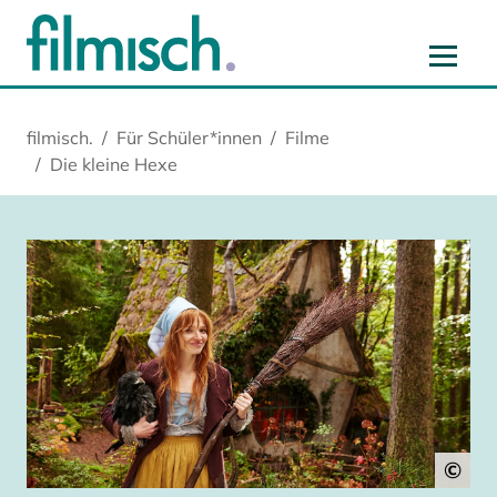
Zum Hauptinhalt springen
Zur Hauptnavigation springen
Zur Startseite springen
Zu Cookie-Einstellungen springen
filmisch.
Für Schüler*innen
Filme
Die kleine Hexe
©