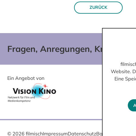
ZURÜCK
Fragen, Anregungen, Kritik?
filmis
Website. D
Ein Angebot von
Gefördert von
Eine Spei
A
© 2026 filmisch
Impressum
Datenschutz
Barrierefreiheit