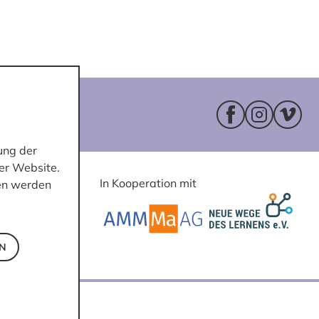
Facebookseite 
Instagram
Vimeo
ung der
er Website.
In Kooperation mit
ten werden
EN