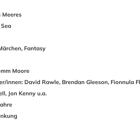
s Meeres
 Sea
Märchen, Fantasy
 Tomm Moore
er/innen: David Rawle, Brendan Gleeson, Fionnula F
l, Jon Kenny u.a.
Jahre
änkung