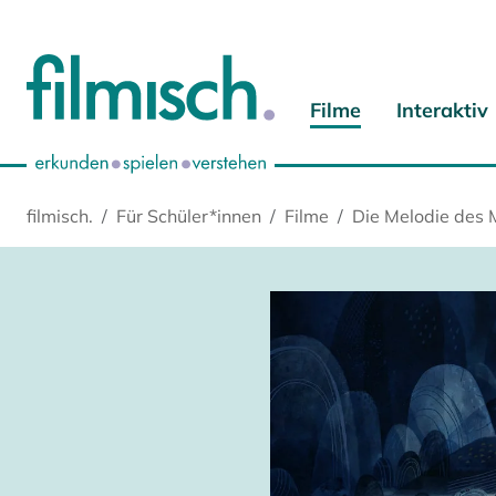
Zum Hauptinhalt springen
Zur Hauptnavigation springen
Zur Startseite springen
Zu Cookie-Einstellungen springen
Filme
Interaktiv
filmisch.
Für Schüler*innen
Filme
Die Melodie des 