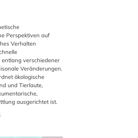
hetische
e Perspektiven auf
ches Verhalten
chnelle
l entlang verschiedener
aisonale Veränderungen.
rdnet ökologische
d und Tierlaute,
okumentarische,
lung ausgerichtet ist.
6