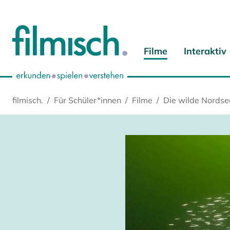
Zum Hauptinhalt springen
Zur Hauptnavigation springen
Zur Startseite springen
Zu Cookie-Einstellungen springen
Filme
Interaktiv
filmisch.
Für Schüler*innen
Filme
Die wilde Nordse