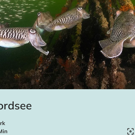
ordsee
rk
Min