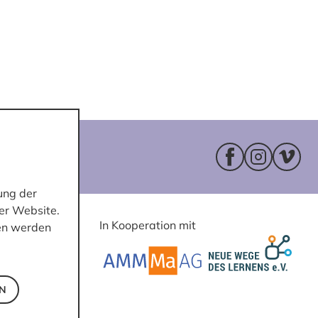
Facebookseite 
Instagram
Vimeo
ung der
er Website.
In Kooperation mit
ten werden
EN