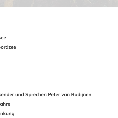
see
oordzee
kender und Sprecher: Peter van Rodijnen
Jahre
änkung