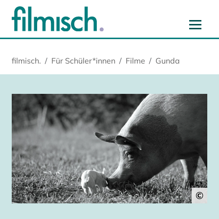
Zum Hauptinhalt springen
Zur Hauptnavigation springen
Zur Startseite springen
Zu Cookie-Einstellungen springen
filmisch.
Für Schüler*innen
Filme
Gunda
©