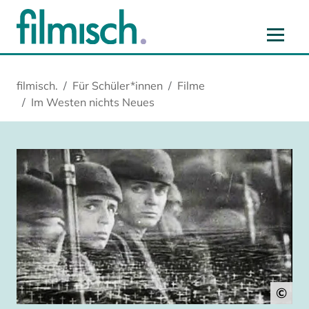
Zum Hauptinhalt springen
Zur Hauptnavigation springen
Zur Startseite springen
Zu Cookie-Einstellungen springen
filmisch.
Für Schüler*innen
Filme
Im Westen nichts Neues
©