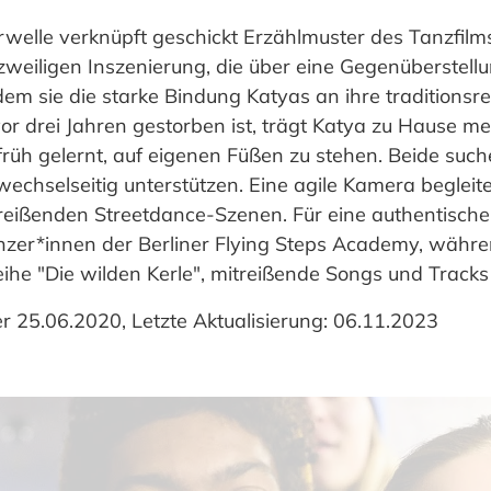
welle verknüpft geschickt Erzählmuster des Tanzfil
weiligen Inszenierung, die über eine Gegenüberstellu
dem sie die starke Bindung Katyas an ihre traditionsrei
 vor drei Jahren gestorben ist, trägt Katya zu Hause 
rüh gelernt, auf eigenen Füßen zu stehen. Beide such
chselseitig unterstützen. Eine agile Kamera begleite
treißenden Streetdance-Szenen. Für eine authentisch
zer*innen der Berliner Flying Steps Academy, währen
eihe "Die wilden Kerle", mitreißende Songs und Tracks
er 25.06.2020, Letzte Aktualisierung: 06.11.2023