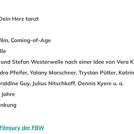
 Dein Herz tanzt
film, Coming-of-Age
lle
nd Stefan Westerwelle nach einer Idee von Vera K
ra Pfeifer, Yalany Marschner, Trystan Pütter, Katrin
aldine Guy, Julius Nitschkoff, Dennis Kyere u. a.
 Jahre
änkung
Filmjury der FBW