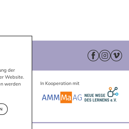
Facebookseite 
Instagram
Vimeo
ung der
er Website.
In Kooperation mit
ten werden
EN