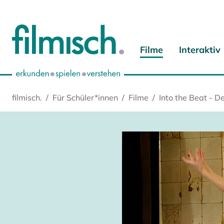
Zum Hauptinhalt springen
Zur Hauptnavigation springen
Zur Startseite springen
Zu Cookie-Einstellungen springen
Filme
Interaktiv
filmisch.
Für Schüler*innen
Filme
Into the Beat - D