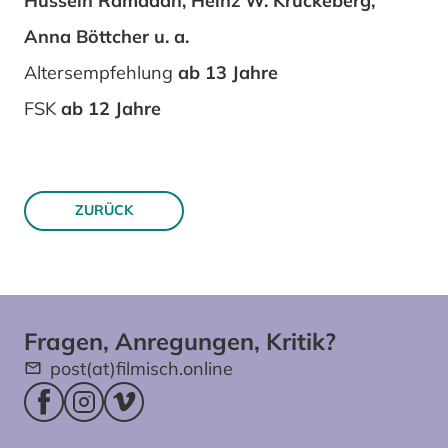
Hussein Ramadan, Heinz W. Krückeberg,
Anna Böttcher u. a.
Altersempfehlung
ab 13 Jahre
FSK
ab 12 Jahre
ZURÜCK
Fragen, Anregungen, Kritik?
post(at)filmisch.online
Facebookseite (öffnet im neuen Fenster)
Instagram (öffnet im neuen Fenster)
Vimeo (öffnet im neuen Fenster)