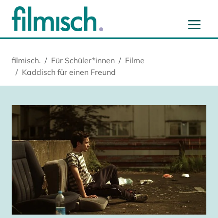
Zum Hauptinhalt springen
Zur Hauptnavigation springen
Zur Startseite springen
Zu Cookie-Einstellungen springen
filmisch.
Für Schüler*innen
Filme
Kaddisch für einen Freund