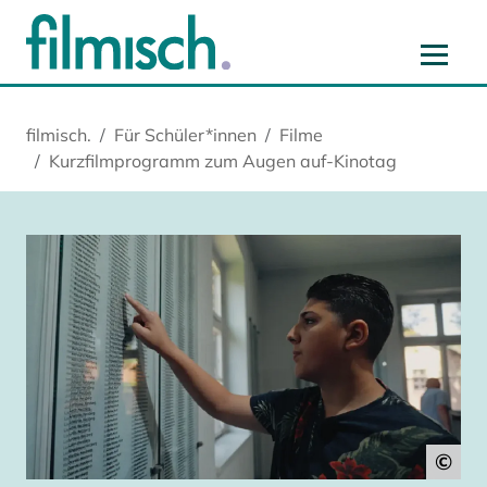
Zum Hauptinhalt springen
Zur Hauptnavigation springen
Zur Startseite springen
Zu Cookie-Einstellungen springen
filmisch.
Für Schüler*innen
Filme
Kurzfilmprogramm zum Augen auf-Kinotag
©