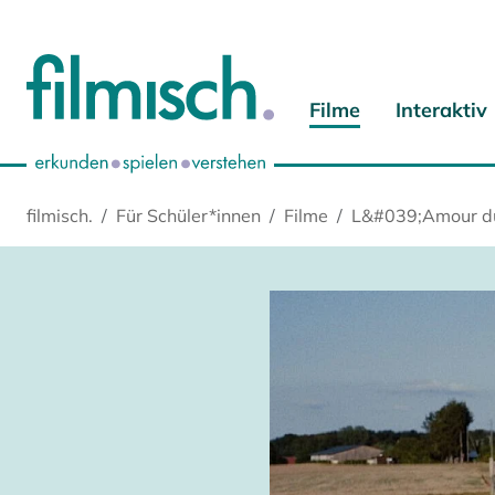
Zum Hauptinhalt springen
Zur Hauptnavigation springen
Zur Startseite springen
Zu Cookie-Einstellungen springen
Filme
Interaktiv
filmisch.
Für Schüler*innen
Filme
L&#039;Amour du