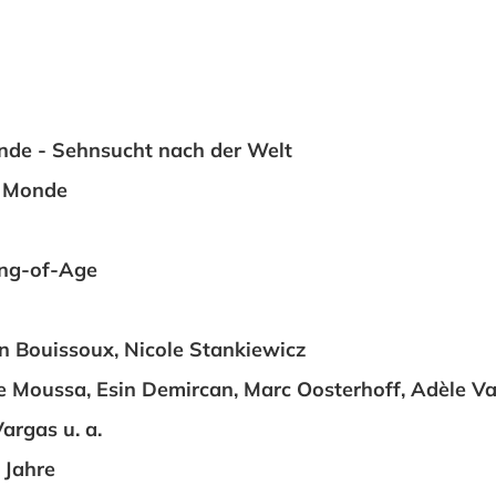
de - Sehnsucht nach der Welt
 Monde
ing-of-Age
en Bouissoux, Nicole Stankiewicz
e Moussa, Esin Demircan, Marc Oosterhoff, Adèle Va
argas u. a.
 Jahre