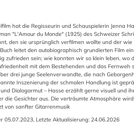
elfilm hat die Regisseurin und Schauspielerin Jenna H
an "L'Amour du Monde" (1925) des Schweizer Schrift
, den sie ursprünglich verfilmen wollte und der wie
m Buch leitet den autobiographisch grundierten Film ei
g zufrieden sein; wie konnten wir so klein leben, wo d
nzufriedenheit mit dem Bestehenden und das Fernweh 
ber drei junge Seelenverwandte, die nach Geborgenhe
annte Inszenierung der schmalen Handlung ist gepräg
d Dialogarmut – Hasse erzählt gerne visuell und ih
er die Gesichter aus. Die verträumte Atmosphäre wird
zt von sanfter Gitarrenmusik
er 05.07.2023, Letzte Aktualisierung: 24.06.2026