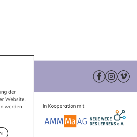
Facebookseite 
Instagram
Vimeo
ung der
er Website.
In Kooperation mit
ten werden
EN