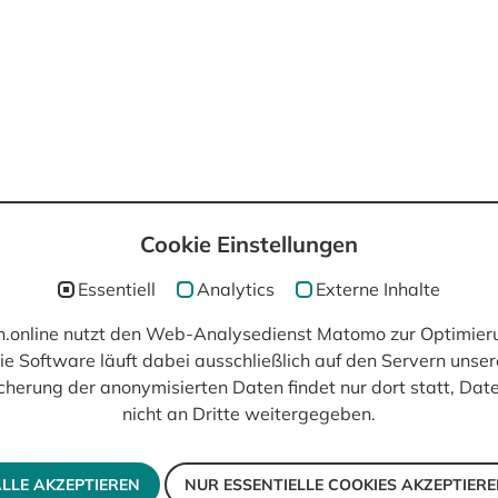
Cookie Einstellungen
post(at)filmisch.online
Essentiell
Analytics
Externe Inhalte
ch.online nutzt den Web-Analysedienst Matomo zur Optimier
ie Software läuft dabei ausschließlich auf den Servern unser
cherung der anonymisierten Daten findet nur dort statt, Da
nicht an Dritte weitergegeben.
LLE AKZEPTIEREN
NUR ESSENTIELLE COOKIES AKZEPTIER