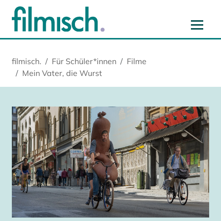
Zum Hauptinhalt springen
Zur Hauptnavigation springen
Zur Startseite springen
Zu Cookie-Einstellungen springen
filmisch.
Für Schüler*innen
Filme
Mein Vater, die Wurst