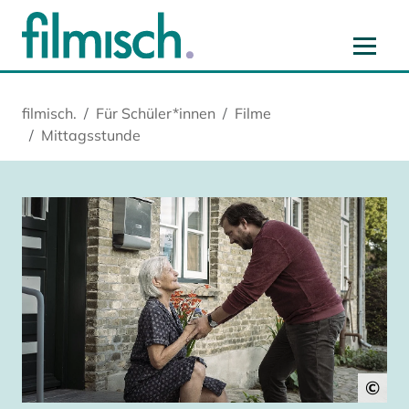
Zum Hauptinhalt springen
Zur Hauptnavigation springen
Zur Startseite springen
Zu Cookie-Einstellungen springen
filmisch.
Für Schüler*innen
Filme
Mittagsstunde
©