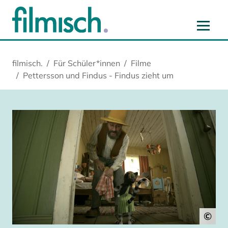
Zum Hauptinhalt springen
Zur Hauptnavigation springen
Zur Startseite springen
Zu Cookie-Einstellungen springen
filmisch.
Für Schüler*innen
Filme
Pettersson und Findus - Findus zieht um
©