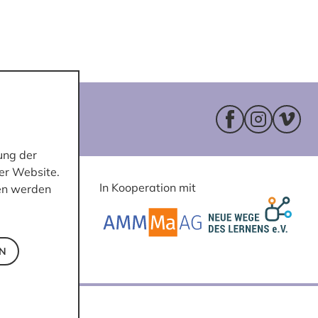
Facebookseite 
Instagram
Vimeo
ung der
er Website.
In Kooperation mit
ten werden
EN