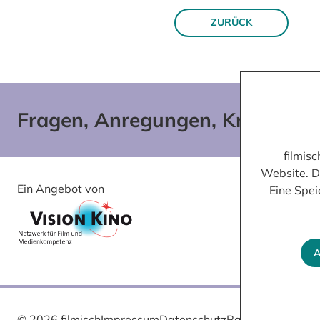
ZURÜCK
Fragen, Anregungen, Kritik?
filmis
Website. D
Ein Angebot von
Gefördert von
Eine Spei
A
© 2026 filmisch
Impressum
Datenschutz
Barrierefreiheit