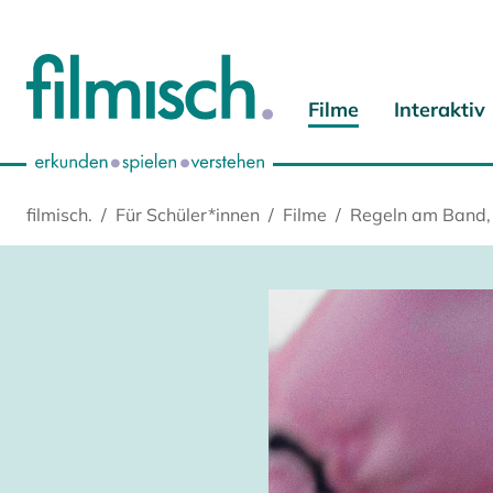
Zum Hauptinhalt springen
Zur Hauptnavigation springen
Zur Startseite springen
Zu Cookie-Einstellungen springen
Filme
Interaktiv
filmisch.
Für Schüler*innen
Filme
Regeln am Band, 