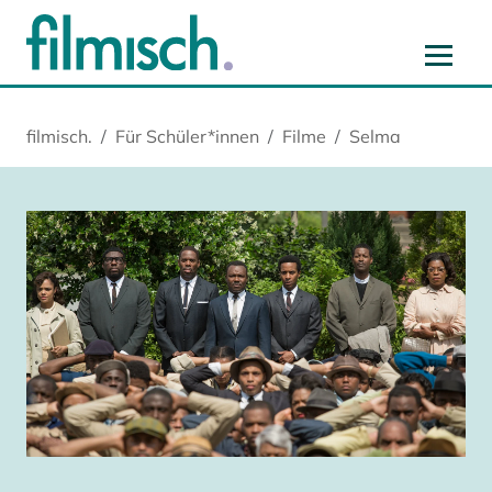
Zum Hauptinhalt springen
Zur Hauptnavigation springen
Zur Startseite springen
Zu Cookie-Einstellungen springen
filmisch.
Für Schüler*innen
Filme
Selma