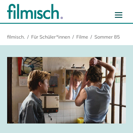
Zum Hauptinhalt springen
Zur Hauptnavigation springen
Zur Startseite springen
Zu Cookie-Einstellungen springen
filmisch.
Für Schüler*innen
Filme
Sommer 85