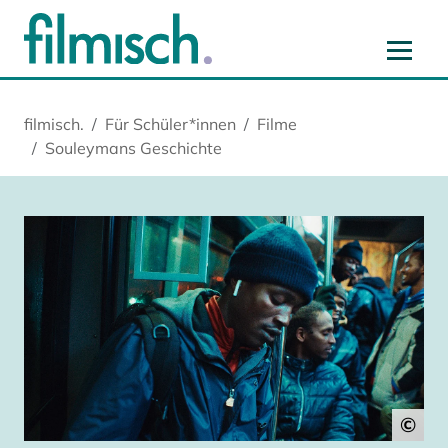
Zum Hauptinhalt springen
Zur Hauptnavigation springen
Zur Startseite springen
Zu Cookie-Einstellungen springen
filmisch.
Für Schüler*innen
Filme
Souleymans Geschichte
©