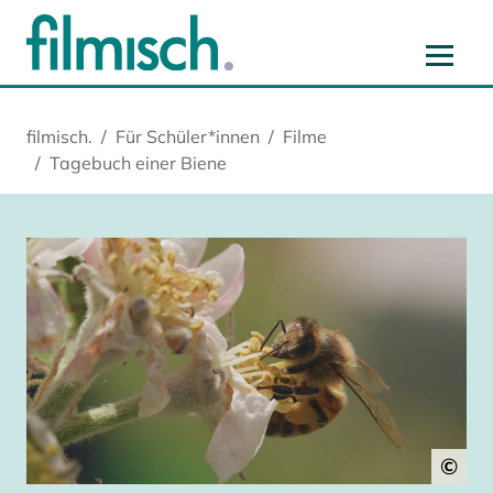
Zum Hauptinhalt springen
Zur Hauptnavigation springen
Zur Startseite springen
Zu Cookie-Einstellungen springen
filmisch.
Für Schüler*innen
Filme
Tagebuch einer Biene
©