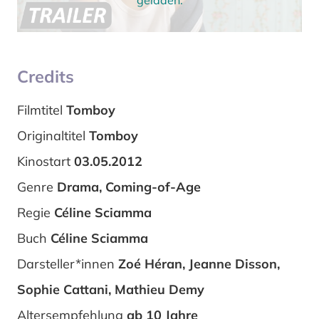
geladen.
Credits
Filmtitel
Tomboy
Originaltitel
Tomboy
Kinostart
03.05.2012
Genre
Drama, Coming-of-Age
Regie
Céline Sciamma
Buch
Céline Sciamma
Darsteller*innen
Zoé Héran, Jeanne Disson,
Sophie Cattani, Mathieu Demy
Altersempfehlung
ab 10 Jahre