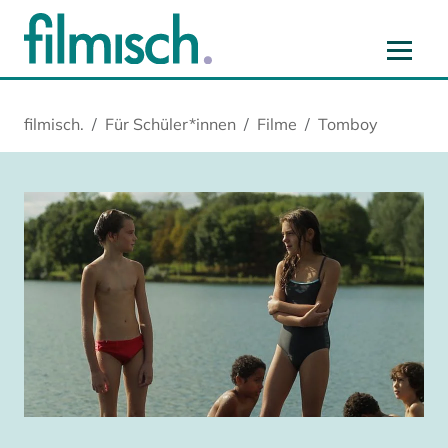
Zum Hauptinhalt springen
Zur Hauptnavigation springen
Zur Startseite springen
Zu Cookie-Einstellungen springen
filmisch.
Für Schüler*innen
Filme
Tomboy