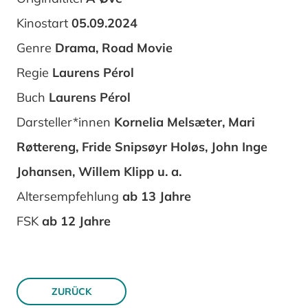
Kinostart
05.09.2024
Genre
Drama, Road Movie
Regie
Laurens Pérol
Buch
Laurens Pérol
Darsteller*innen
Kornelia Melsæter, Mari
Røttereng, Fride Snipsøyr Holøs, John Inge
Johansen, Willem Klipp u. a.
Altersempfehlung
ab 13 Jahre
FSK
ab 12 Jahre
ZURÜCK