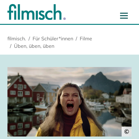
Zum Hauptinhalt springen
Zur Hauptnavigation springen
Zur Startseite springen
Zu Cookie-Einstellungen springen
filmisch.
Für Schüler*innen
Filme
Üben, üben, üben
©