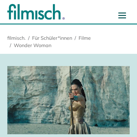
Zum Hauptinhalt springen
Zur Hauptnavigation springen
Zur Startseite springen
Zu Cookie-Einstellungen springen
filmisch.
Für Schüler*innen
Filme
Wonder Woman