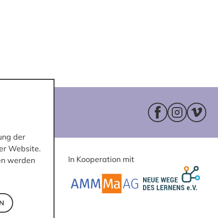
Facebookseite 
Instagram
Vimeo
ung der
er Website.
In Kooperation mit
ten werden
EN