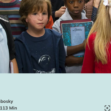
hbosky
 113 Min