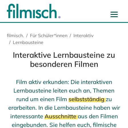
Zum Hauptinhalt springen
Zur Hauptnavigation springen
Zur Startseite springen
Zu Cookie-Einstellungen springen
filmisch.
Für Schüler*innen
Interaktiv
Lernbausteine
Interaktive Lernbausteine zu
besonderen Filmen
Film aktiv erkunden: Die interaktiven
Lernbausteine leiten euch an, Themen
rund um einen Film
selbstständig
zu
erarbeiten. In die Lernbausteine haben wir
interessante
Ausschnitte
aus den Filmen
eingebunden. Sie helfen euch, filmische