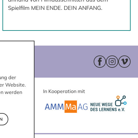
Spielfilm MEIN ENDE. DEIN ANFANG.
Facebookseite 
Instagram
Vimeo
ung der
er Website.
In Kooperation mit
ten werden
EN