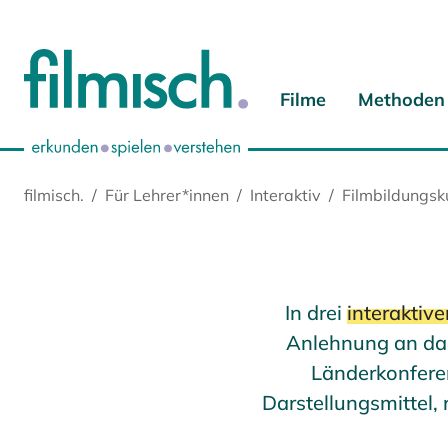
Zum Hauptinhalt springen
Zur Hauptnavigation springen
Zur Startseite springen
Zu Cookie-Einstellungen springen
Filme
Methoden
filmisch.
Für Lehrer*innen
Interaktiv
Filmbildungsk
In drei
interaktiv
Anlehnung an d
Länderkonferen
Darstellungsmittel,